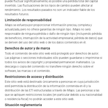
puede fluctuar significativamente; es posible una pérdida total del capital
estructurado: el Crypto Alpha Strategy ETI
invertido. Las fluctuaciones de los tipos de cambio pueden afectar al
rendimiento. Los resultados pasados no son un indicador fiable de los
resultados futuros.
Limitación de responsabilidad
iMaps se esfuerza por proporcionar información precisa, completa y
actualizada, pero no ofrece garantías de ningún tipo. iMaps no será
responsable de ninguna pérdida o daño de ningún tipo (incluyendo pérdida
de beneficios, interrupción de la actividad empresarial, pérdida de datos) que
se deriven del uso del sitio web o de los datos contenidos en él.
Derechos de autor y de marca
Todo el contenido de este sitio web está protegido por derechos de autor.
Las páginas o secciones individuales sólo pueden guardarse o imprimirse si
todos los avisos de copyright y propiedad permanecen inalterados. La
descarga o copia del contenido no transfiere ningún derecho sobre el
software, las marcas o el contenido.
Restricciones de acceso y distribución
Este sitio web está destinado únicamente a personas en cuya jurisdicción
esté permitida la distribución de la información contenida en él y la
distribución de las ETI estructuradas a través de iMaps. Las personas a las
que se apliquen restricciones locales (en particular debido a su nacionalidad
o residencia fiscal) no podrán acceder a este sitio web.
Nota: La información facilitada no pretende ser una oferta o
Situación reglamentaria