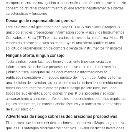
comportamiento de navegación o los identificadores únicos en este sitio. No
gestionados activamente.
consentir o retirar el consentimiento, puede afectar negativamente a ciertas
características y funciones.
Descargo de responsabilidad general
Este sitio web está gestionado por iMaps ETI AG y sus filiales ("iMaps"). Su
único objetivo es proporcionar información sobre iMaps y los Instrumentos
Efectos de la actual crisis bancaria en el comercio
Cotizados en Bolsa ("ETI") estructurados a través de la plataforma iMaps. El
de certificados
contenido de este sitio web no constituye ni una oferta pública ni una
solicitud o recomendación de compra o venta de instrumentos financieros.
Andreas Woelfl, fundador y Presidente del Consejo de
Ninguna oferta, ningún consejo
Administración de iMaps ETI AG, comenta el impacto de la
Toda la información facilitada tiene únicamente fines comerciales e
actual crisis bancaria en el comercio de certificados.
informativos. No debe interpretarse como asesoramiento de inversión,
jurídico o fiscal. Ninguno de los documentos o informaciones aquí
publicados constituye un negocio jurídico de ningún tipo. Antes de tomar
una decisión de inversión, las partes interesadas deben leer detenidamente
todos los documentos relevantes para el riesgo (folleto base, incluidos
todos los suplementos, condiciones finales, KID si procede) y solicitar
El primer certificado de gestor de activos
asesoramiento a asesores profesionales independientes sobre los requisitos
cotizados en bolsa basado en una estrategia de
legales pertinentes, las consecuencias fiscales y la normativa sobre divisas
negociación de criptodivisas inicia con éxito sus
de su jurisdicción.
operaciones
Advertencia de riesgo sobre las declaraciones prospectivas
El sitio web puede contener declaraciones prospectivas. iMaps no garantiza
iMaps ETI AG, el emisor de certificados de marca blanca con
que las ETI obtengan rendimientos positivos. El valor de dichas inversiones
sede en Liechtenstein, ha lanzado un nuevo producto