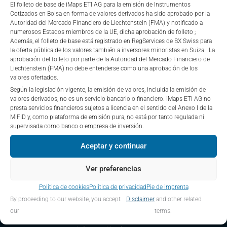
solicitud de compra o venta de ningún instrumento financiero,
El folleto de base de iMaps ETI AG para la emisión de Instrumentos
sino únicamente a efectos de relaciones con los inversores. Los
Cotizados en Bolsa en forma de valores derivados ha sido aprobado por la
Autoridad del Mercado Financiero de Liechtenstein (FMA) y notificado a
valores mencionados se ofrecieron al público y actualmente
numerosos Estados miembros de la UE, dicha aprobación de folleto ;
cotizan en el mercado secundario de la bolsa mencionada
Además, el folleto de base está registrado en RegServices de BX Swiss para
anteriormente. Se recomienda a los inversores que estén
la oferta pública de los valores también a inversores minoristas en Suiza. La
considerando invertir en cualquiera de estos pagarés que
aprobación del folleto por parte de la Autoridad del Mercado Financiero de
Liechtenstein (FMA) no debe entenderse como una aprobación de los
consulten a un Asesor Financiero MiFID autorizado antes de
valores ofertados.
invertir.
Según la legislación vigente, la emisión de valores, incluida la emisión de
valores derivados, no es un servicio bancario o financiero. iMaps ETI AG no
presta servicios financieros sujetos a licencia en el sentido del Anexo I de la
MiFID y, como plataforma de emisión pura, no está por tanto regulada ni
supervisada como banco o empresa de inversión.
Aceptar y continuar
Ver preferencias
Política de cookies
Política de privacidad
Pie de imprenta
Enlaces importantes
By proceeding to our website, you accept
Disclaimer
and other related
Noticias y orientación
our
terms.
Preguntas frecuentes