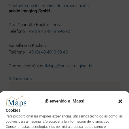
Contacto con los medios de comunicación
public imaging GmbH
Dra. Charlotte Brigitte Looß
Teléfono:
+49 (0) 40 4019 99-292
Isabella von Köckritz
Teléfono:
+49 (0) 40 4019 99-43
Correo electrónico:
iMaps@publicimaging.de
Relacionado
Innovación en el mercado: planes de ahorro para
cripto ETP de gestión activa de iMaps ETI y
¡Bienvenido a iMaps!
comdirect
Cookies
Gracias a la cooperación entre iMaps ETI y comdirect, los
Para proporcionar las mejores experiencias, utilizamos tecnologías como las
cookies para almacenar y/o acceder a la información del dispositivo.
inversores privados pueden crear por primera vez planes de
Consentir estas tecnologías nos permitirá procesar datos como el
ahorro para productos cripto-negociados (ETP) innovadores y