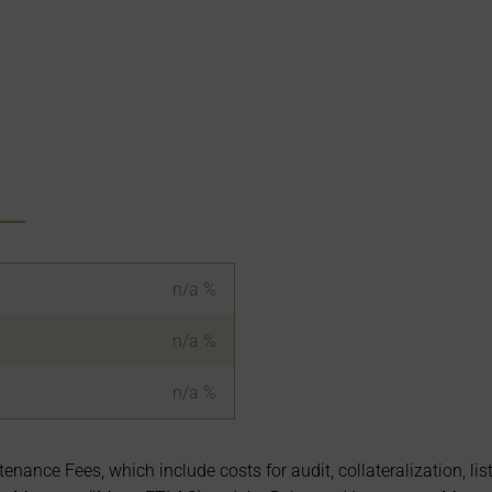
n/a
%
n/a
%
n/a
%
nce Fees, which include costs for audit, collateralization, lis