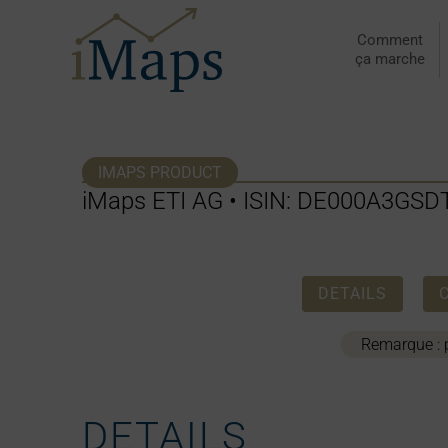
Aller
au
Comment
ça marche
contenu
IMAPS PRODUCT
iMaps ETI AG • ISIN: DE000A3GSDT
DETAILS
Remarque : p
DETAILS