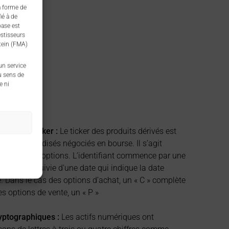
a forme de
ié à de
base est
estisseurs
stein (FMA)
 un service
u sens de
e ni
rivatives ticker :
Le ticker des produits dérivés est
rivés standardisés négociés en bourse. Il s’agit
rme et des options. L’identifiant commence par une
s chiffres suivie d’une date qui indique la date
. Dans le cas des options d’achat, un « C » complète
des options de vente, un « P »
ryptographiques :
Les actifs numériques ont