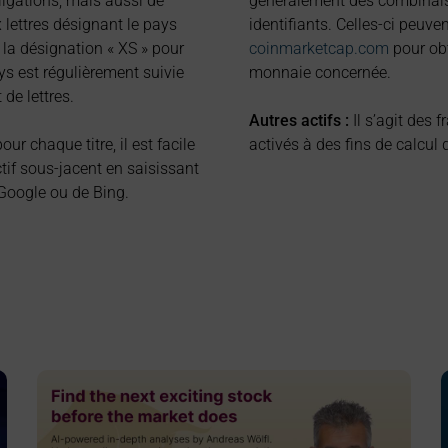
obligations, mais aussi de
généralement des combinaiso
lettres désignant le pays
identifiants. Celles-ci peuven
 la désignation « XS » pour
coinmarketcap.com
pour obt
ays est régulièrement suivie
monnaie concernée.
de lettres.
Autres actifs :
Il s’agit des 
ur chaque titre, il est facile
activés à des fins de calcul 
tif sous-jacent en saisissant
Google ou de Bing.