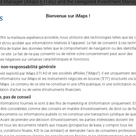
Manager (iMaps ETI AG) and the Delegated Investment Manager.
ximum possible fee amount is disclosed as the Total Managemen
Bienvenue sur iMaps !
empt offers, which include offerings to professional investors and
frir la meilleure expérience possible, nous utilisons des technologies telles que les 
 et/ou accéder aux informations relatives à l'appareil. Le fait de consentir à ces tech
tra de traiter des données telles que le comportement de navigation ou des identifi
ce site. Le fait de ne pas consentir ou de retirer votre consentement peut avoir des
s négatives sur certaines caractéristiques et fonctions.
 non-responsabilité générale
est exploité par iMaps ETI AG et ses sociétés affiliées ("iMaps"). Il est uniquement de
informations sur iMaps et les instruments négociés en bourse ("ETI") structurés via l
n/a
%
Maps. Le contenu de ce site ne constitue ni une offre publique, ni une sollicitation o
ion d'achat ou de vente d'instruments financiers.
n/a
%
e, pas de conseil
informations fournies le sont à des fins de marketing et d'information uniquement. El
 être considérées comme des conseils en matière d'investissement, de droit ou de fisc
n/a
%
ocuments ou informations publiés ici ne constitue une transaction juridique de que
 Avant de prendre une décision d'investissement, les parties intéressées doivent lire
n/a
%
nt tous les documents relatifs aux risques (prospectus de base, y compris tous les
, conditions finales, KID le cas échéant) et demander l'avis de conseillers profession