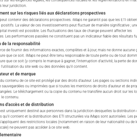
s sur les exigences légales, les conséquences fiscales et les réglementations en mat
n/a
%
leur juridiction.
ment sur les risques liés aux déclarations prospectives
n/a
%
 peut contenir des déclarations prospectives. iMaps ne garantit pas que les ETI obtie
ositifs. La valeur de ces investissements peut fluctuer de manière significative ; un
pital investi est possible. Les fluctuations des taux de change peuvent affecter les
n/a
%
s. Les performances passées ne constituent pas un indicateur fiable des résultats fu
 de la responsabilité
orce de fournir des informations exactes, complètes et à jour, mais ne donne aucune 
ure que ce soit. iMaps ne peut être tenu responsable de toute perte ou de tout dom
re que ce soit (y compris le manque à gagner, l'interruption d'activité, la perte de d
ORTEFEUILLE
 l'utilisation du site web ou des données qu'il contient.
auteur et de marque
du contenu de ce site est protégé par des droits d'auteur. Les pages ou sections indi
e sauvegardées ou imprimées que si toutes les mentions de droits d'auteur et de pro
angées. Le téléchargement ou la copie du contenu ne transfère aucun droit sur les log
le contenu.
ns d'accès et de distribution
 est uniquement destiné aux personnes dans la juridiction desquelles la distribution
tituent pas une offre ou une sollicitation pour l’achat ou la ven
 qu'il contient et la distribution des ETI structurées via iMaps sont autorisées. Les 
s'appliquent des restrictions locales (notamment en raison de leur nationalité ou de l
urs. Les titres susmentionnés ont été offerts au public et sont 
scale) ne peuvent pas accéder à ce site web.
nvestisseurs qui envisagent d’investir dans l’un de ces titres d
glementaire