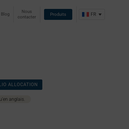
Nous
Blog
FR
Produits
contacter
IO ALLOCATION
u’en anglais.