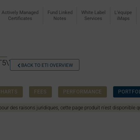
Actively Managed
Fund Linked
White Label
L’équipe
Certificates
Notes
Services
iMaps
5\'
BACK TO ETI OVERVIEW
CHARTS
FEES
PERFORMANCE
PORTFOL
our des raisons juridiques, cette page produit n’est disponible q