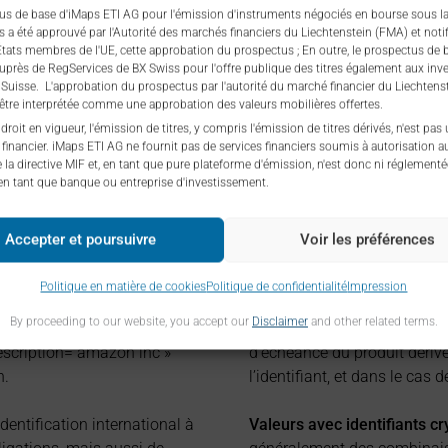
us de base d'iMaps ETI AG pour l'émission d'instruments négociés en bourse sous l
és a été approuvé par l'Autorité des marchés financiers du Liechtenstein (FMA) et notif
ats membres de l'UE, cette approbation du prospectus ; En outre, le prospectus de 
auprès de RegServices de BX Swiss pour l'offre publique des titres également aux inv
n Suisse. L'approbation du prospectus par l'autorité du marché financier du Liechten
 être interprétée comme une approbation des valeurs mobilières offertes.
droit en vigueur, l'émission de titres, y compris l'émission de titres dérivés, n'est pas
 financier. iMaps ETI AG ne fournit pas de services financiers soumis à autorisation a
DENTIFIANTS
e la directive MIF et, en tant que pure plateforme d'émission, n'est donc ni réglementé
en tant que banque ou entreprise d'investissement.
Accepter et poursuivre
Voir les préférences
tract for Differences. Les CfD
Valeurs avec l’identifiant De
 lesquels deux parties
l’identifiant des produits dé
Politique en matière de cookies
Politique de confidentialité
Impression
tion du prix d’un actif sous-
notamment des contrats à te
By proceeding to our website, you accept our
Disclaimer
and other related terms.
a rubrique Description. La
combinaison de lettres à troi
description= amazon inc »
d’échéance du produit dérivé
n.
l’identifiant, et dans le cas 
dentification international à
Valeurs avec identifiants c