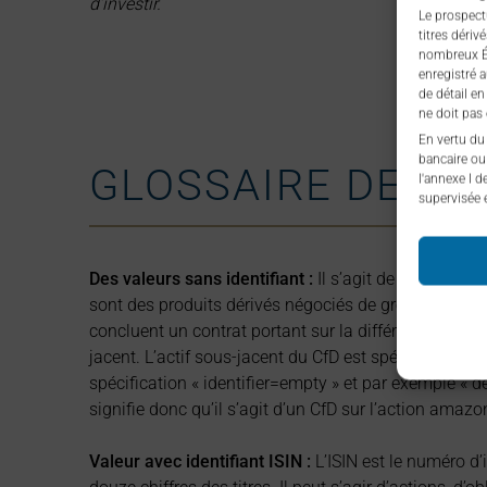
d’investir.
Le prospect
titres dériv
nombreux Ét
enregistré 
de détail e
ne doit pas
En vertu du 
bancaire ou
GLOSSAIRE DES I
l'annexe I d
supervisée 
Des valeurs sans identifiant :
Il s’agit de CfDs – Con
sont des produits dérivés négociés de gré à gré dans
concluent un contrat portant sur la différence d’évolu
jacent. L’actif sous-jacent du CfD est spécifié dans l
spécification « identifier=empty » et par exemple « 
signifie donc qu’il s’agit d’un CfD sur l’action amazo
Valeur avec identifiant
ISIN :
L’ISIN est le numéro d’i