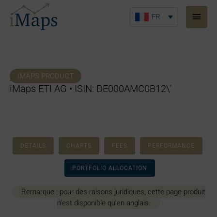
Aller
Men
au
FR
princ
contenu
IMAPS PRODUCT
iMaps ETI AG • ISIN: DE000AMC0B12\'
DETAILS
CHARTS
FEES
PERFORMANCE
PORTFOLIO ALLOCATION
Remarque : pour des raisons juridiques, cette page produit
n’est disponible qu’en anglais.