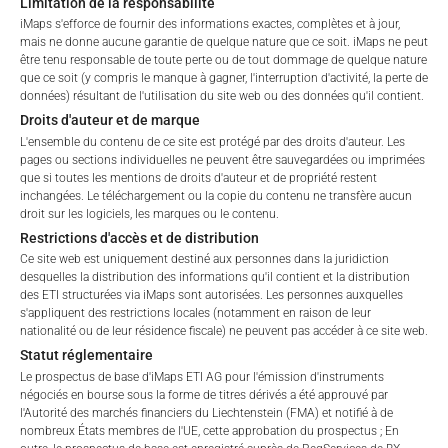
Limitation de la responsabilité
iMaps s'efforce de fournir des informations exactes, complètes et à jour,
mais ne donne aucune garantie de quelque nature que ce soit. iMaps ne peut
être tenu responsable de toute perte ou de tout dommage de quelque nature
Des valeurs sans identifiant :
Il s’agit de CfDs – Contract
que ce soit (y compris le manque à gagner, l'interruption d'activité, la perte de
for Differences. Les CfD sont des produits dérivés
données) résultant de l'utilisation du site web ou des données qu'il contient.
négociés de gré à gré dans lesquels deux parties
Droits d'auteur et de marque
concluent un contrat portant sur la différence d’évolution
L'ensemble du contenu de ce site est protégé par des droits d'auteur. Les
du prix d’un actif sous-jacent. L’actif sous-jacent du CfD
pages ou sections individuelles ne peuvent être sauvegardées ou imprimées
que si toutes les mentions de droits d'auteur et de propriété restent
est spécifié dans la rubrique Description. La spécification
inchangées. Le téléchargement ou la copie du contenu ne transfère aucun
« identifier=empty » et par exemple « description= amazon
droit sur les logiciels, les marques ou le contenu.
inc » signifie donc qu’il s’agit d’un CfD sur l’action
Restrictions d'accès et de distribution
amazon.
Ce site web est uniquement destiné aux personnes dans la juridiction
desquelles la distribution des informations qu'il contient et la distribution
des ETI structurées via iMaps sont autorisées. Les personnes auxquelles
Valeur avec identifiant
ISIN :
L’ISIN est le numéro
s'appliquent des restrictions locales (notamment en raison de leur
d’identification international à douze chiffres des titres. Il
nationalité ou de leur résidence fiscale) ne peuvent pas accéder à ce site web.
peut s’agir d’actions, d’obligations, mais aussi de fonds et
Statut réglementaire
d’ETF. Un ISIN commence toujours par deux lettres
Le prospectus de base d'iMaps ETI AG pour l'émission d'instruments
négociés en bourse sous la forme de titres dérivés a été approuvé par
désignant le pays d’émission, par exemple DE pour
l'Autorité des marchés financiers du Liechtenstein (FMA) et notifié à de
l’Allemagne, ou par la désignation « XS » pour les titres
nombreux États membres de l'UE, cette approbation du prospectus ; En