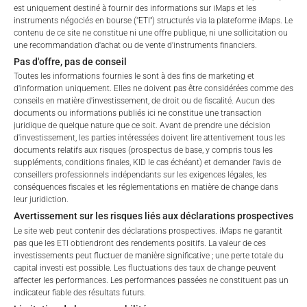
est uniquement destiné à fournir des informations sur iMaps et les
instruments négociés en bourse ("ETI") structurés via la plateforme iMaps. Le
Invalid ISIN format
contenu de ce site ne constitue ni une offre publique, ni une sollicitation ou
une recommandation d'achat ou de vente d'instruments financiers.
Veuillez noter que les informations fournies ne constituent pas
Pas d'offre, pas de conseil
une offre ou une sollicitation pour l’achat ou la vente
Toutes les informations fournies le sont à des fins de marketing et
d’instruments financiers, mais sont uniquement destinées à
d'information uniquement. Elles ne doivent pas être considérées comme des
des fins de relations avec les investisseurs. Les titres
conseils en matière d'investissement, de droit ou de fiscalité. Aucun des
documents ou informations publiés ici ne constitue une transaction
susmentionnés ont été offerts au public et sont actuellement
juridique de quelque nature que ce soit. Avant de prendre une décision
négociés sur le marché secondaire à la bourse mentionnée ci-
d'investissement, les parties intéressées doivent lire attentivement tous les
dessus. Il est recommandé aux investisseurs qui envisagent
documents relatifs aux risques (prospectus de base, y compris tous les
d’investir dans l’un de ces titres de consulter un conseiller
suppléments, conditions finales, KID le cas échéant) et demander l'avis de
conseillers professionnels indépendants sur les exigences légales, les
financier agréé MiFID avant d’investir.
conséquences fiscales et les réglementations en matière de change dans
leur juridiction.
Avertissement sur les risques liés aux déclarations prospectives
Le site web peut contenir des déclarations prospectives. iMaps ne garantit
pas que les ETI obtiendront des rendements positifs. La valeur de ces
investissements peut fluctuer de manière significative ; une perte totale du
GLOSSAIRE DES
capital investi est possible. Les fluctuations des taux de change peuvent
affecter les performances. Les performances passées ne constituent pas un
IDENTIFIANTS
indicateur fiable des résultats futurs.