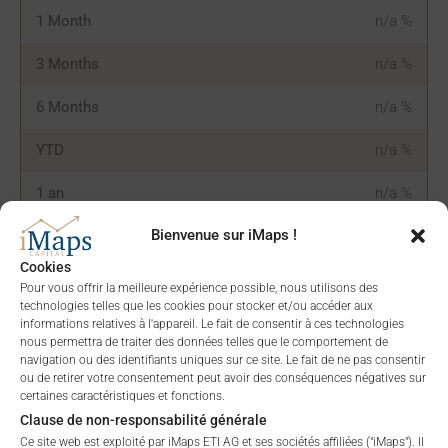
1 Month
n/a
%
3 Months
n/a
%
6 Months
n/a
%
YTD
n/a
%
1 an
n/a
%
Bienvenue sur iMaps !
5 ans
n/a
%
Cookies
Depuis le lancement
n/a
%
Pour vous offrir la meilleure expérience possible, nous utilisons des
technologies telles que les cookies pour stocker et/ou accéder aux
informations relatives à l'appareil. Le fait de consentir à ces technologies
nous permettra de traiter des données telles que le comportement de
ALLOCATION DU
navigation ou des identifiants uniques sur ce site. Le fait de ne pas consentir
ou de retirer votre consentement peut avoir des conséquences négatives sur
PORTEFEUILLE
certaines caractéristiques et fonctions.
Clause de non-responsabilité générale
Ce site web est exploité par iMaps ETI AG et ses sociétés affiliées ("iMaps"). Il