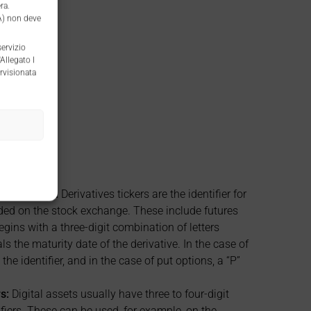
era.
MA) non deve
servizio
Allegato I
rvisionata
tives ticker:
Derivatives tickers are the identifier for
aded on the stock exchange. These include futures
egins with a three-digit combination of letters
ls the maturity date of the derivative. In the case of
the identifier, and in the case of put options, a “P”
s:
Digital assets usually have three to four-digit
ifiers. These can be used, for example, on the