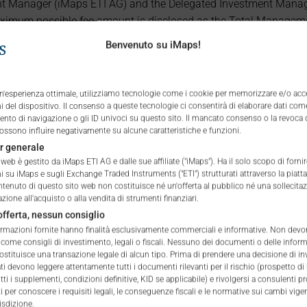
Manager (iMaps ETI AG) and the Delegated Investment Manager.
ximum possible fee amount is disclosed as the Total Managemen
empt offers, which include offerings to professional investors and
Benvenuto su iMaps!
 un'esperienza ottimale, utilizziamo tecnologie come i cookie per memorizzare e/o acc
 del dispositivo. Il consenso a queste tecnologie ci consentirà di elaborare dati come
to di navigazione o gli ID univoci su questo sito. Il mancato consenso o la revoca 
ssono influire negativamente su alcune caratteristiche e funzioni.
r generale
web è gestito da iMaps ETI AG e dalle sue affiliate ("iMaps"). Ha il solo scopo di fornir
i su iMaps e sugli Exchange Traded Instruments ("ETI") strutturati attraverso la piat
n/a
%
ntenuto di questo sito web non costituisce né un'offerta al pubblico né una sollecita
one all'acquisto o alla vendita di strumenti finanziari.
fferta, nessun consiglio
n/a
%
formazioni fornite hanno finalità esclusivamente commerciali e informative. Non dev
 come consigli di investimento, legali o fiscali. Nessuno dei documenti o delle infor
n/a
%
ostituisce una transazione legale di alcun tipo. Prima di prendere una decisione di i
ati devono leggere attentamente tutti i documenti rilevanti per il rischio (prospetto di
ti i supplementi, condizioni definitive, KID se applicabile) e rivolgersi a consulenti p
n/a
%
 per conoscere i requisiti legali, le conseguenze fiscali e le normative sui cambi vigen
isdizione.