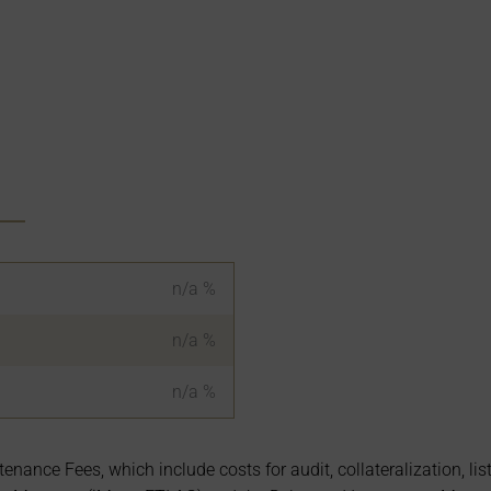
n/a
%
n/a
%
n/a
%
nce Fees, which include costs for audit, collateralization, lis