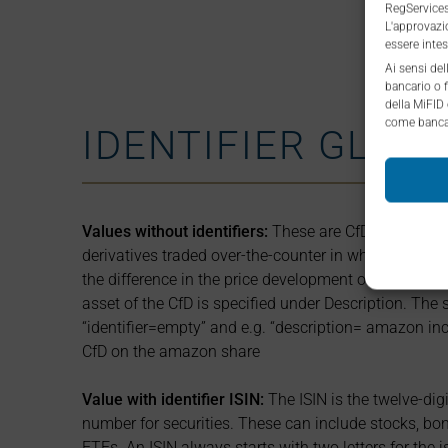
RegServices 
L'approvazio
essere intes
Ai sensi del
bancario o f
della MiFID
come banca 
IDENTIFIER GLOS
Values without identifiers:
These are CfDs – Contract
derivatives traded over-the-counter in which two part
the difference in the price development of an underl
asset of the CfD is specified under Description. The 
“identifier=empty” and e.g. “description= amazon inc”
CfD on the amazon share
Value with identifier
ISIN:
The ISIN is the twelve-digi
number for securities. These can include stocks, bo
ETFs. An ISIN always starts with two letters for the i