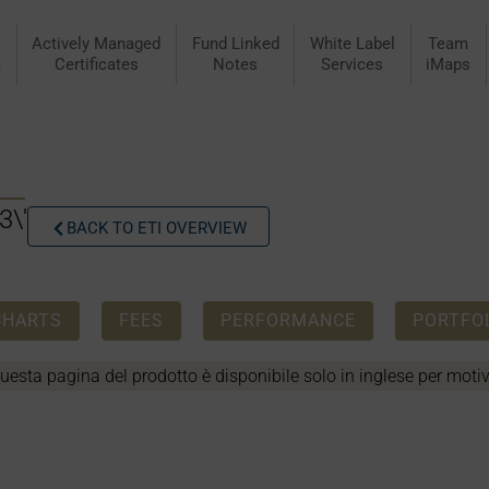
Actively Managed
Fund Linked
White Label
Team
a
Certificates
Notes
Services
iMaps
3\'
BACK TO ETI OVERVIEW
CHARTS
FEES
PERFORMANCE
PORTFOL
uesta pagina del prodotto è disponibile solo in inglese per motivi