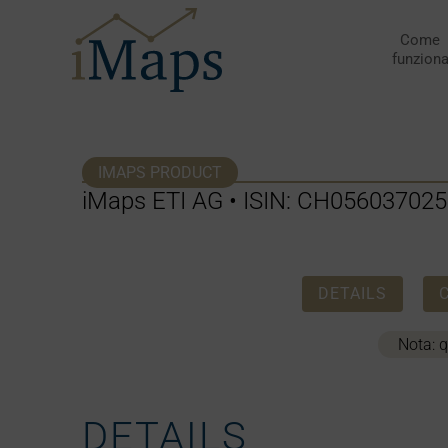
Vai
al
Come
funzion
contenuto
IMAPS PRODUCT
iMaps ETI AG • ISIN: CH056037025
DETAILS
Nota: q
DETAILS