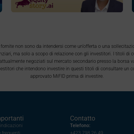
 fornite non sono da intendersi come un’offerta o una sollecitazio
ziari, ma solo a scopo di relazione con gli investitori. I titoli di c
attualmente negoziati sul mercato secondario presso la borsa val
titori che intendono investire in questi titoli di consultare un 
approvato MiFID prima di investire.
mportanti
Contatto
 indicazioni
Telefono:
frequenti
+423 798 26 49