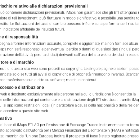
n/a
%
rischio relativo alle dichiarazioni previsionali
 può contenere dichiarazioni previsionali. iMaps non garantisce che gli ETI ottengano
n/a
%
 valore di tali investimenti può fluttuare in modo significativo; è possibile una perdita t
estito. Le fluttuazioni dei tassi di cambio possono influire sulla performance. I risulta
indicatore affidabile dei risultati futuri.
n/a
%
ne di responsabilità
pegna a fornire informazioni accurate, complete e aggiornate, ma non fornisce alcun 
aps non sarà responsabile per eventuali perdite o danni di qualsiasi tipo (inclusi perd
erruzione dell'attività, perdita di dati) derivanti dall'uso del sito web o dei dati in esso
autore e di marchio
CATION
tenuti di questo sito web sono protetti da copyright. Le singole pagine o sezioni pos
ampate solo se tutti gli avvisi di copyright e di proprietà rimangono invariati. Scarica
non trasferisce alcun diritto su software, marchi o contenuti.
accesso e distribuzione
 web è destinato esclusivamente alle persone nella cui giurisdizione è consentita la
e delle informazioni qui contenute e la distribuzione degli ETI strutturati tramite iMa
i si applicano restrizioni locali (in particolare a causa della nazionalità o della residen
 accedere a questo sito web.
ffer or solicitation for the purchase or sale of any financial ins
mativo
c currently trade on the secondary market at the exchange menti
o di base di iMaps ETI AG per l'emissione di Exchange Traded Instruments sotto forma 
tato approvato dall'Autorità per i Mercati Finanziari del Liechtenstein (FMA) e notificat
an approved MiFID Financial Advisor prior to investing.
ti membri dell'Unione Europea; inoltre, il prospetto di base è stato registrato presso