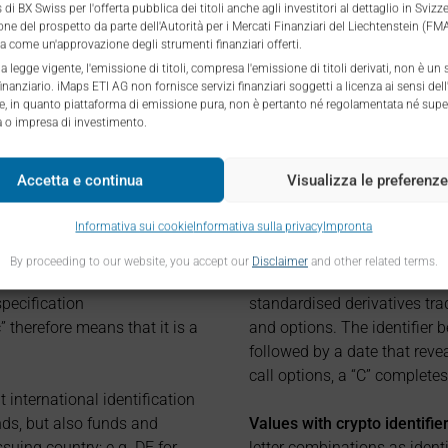
di BX Swiss per l'offerta pubblica dei titoli anche agli investitori al dettaglio in Svizz
ne del prospetto da parte dell'Autorità per i Mercati Finanziari del Liechtenstein (F
a come un'approvazione degli strumenti finanziari offerti.
la legge vigente, l'emissione di titoli, compresa l'emissione di titoli derivati, non è un 
inanziario. iMaps ETI AG non fornisce servizi finanziari soggetti a licenza ai sensi dell'
 e, in quanto piattaforma di emissione pura, non è pertanto né regolamentata né supe
o impresa di investimento.
SARY
Accetta e continua
Visualizza le preferenze
Informativa sui cookie
Informativa sulla privacy
Impronta
 for Differences. CfDs are
google or bing search mask.
ies enter into a contract for
By proceeding to our website, you accept our
Disclaimer
and other related terms.
ying asset. The underlying
Values with identifier Deriva
specification
standardised derivatives tr
 therefore means that it is a
and options. The identifier b
followed by a date that revea
call options, a “C” completes 
t international identification
nds, but also funds and
Values with crypto identifier
ssuing country; e.g. DE for
letter combinations as ident