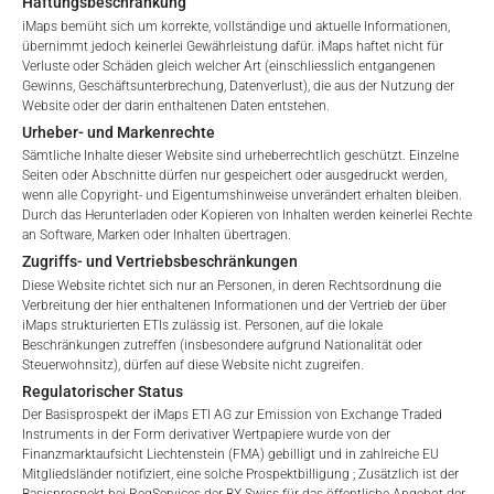
Haftungsbeschränkung
iMaps bemüht sich um korrekte, vollständige und aktuelle Informationen,
Werte ohne Identifikatoren:
Dies sind CfDs – Contract for
übernimmt jedoch keinerlei Gewährleistung dafür. iMaps haftet nicht für
Verluste oder Schäden gleich welcher Art (einschliesslich entgangenen
Differences. CfDs sind außerbörslich gehandelte Derivate,
Gewinns, Geschäftsunterbrechung, Datenverlust), die aus der Nutzung der
bei denen zwei Parteien einen Vertrag über die Differenz in
Website oder der darin enthaltenen Daten entstehen.
der Preisentwicklung eines Basiswerts abschließen. Der
Urheber- und Markenrechte
Basiswert des CfDs wird unter Beschreibung angegeben.
Sämtliche Inhalte dieser Website sind urheberrechtlich geschützt. Einzelne
Die Angabe „identifier=empty“ und z.B. „description=
Seiten oder Abschnitte dürfen nur gespeichert oder ausgedruckt werden,
wenn alle Copyright- und Eigentumshinweise unverändert erhalten bleiben.
amazon inc“ bedeutet also, dass es sich um einen CfD auf
Durch das Herunterladen oder Kopieren von Inhalten werden keinerlei Rechte
die amazon-Aktie handelt
an Software, Marken oder Inhalten übertragen.
Zugriffs- und Vertriebsbeschränkungen
Wert mit Kennung
ISIN:
Die ISIN ist die zwölfstellige
Diese Website richtet sich nur an Personen, in deren Rechtsordnung die
internationale Identifikationsnummer für Wertpapiere.
Verbreitung der hier enthaltenen Informationen und der Vertrieb der über
iMaps strukturierten ETIs zulässig ist. Personen, auf die lokale
Dazu können Aktien, Anleihen, aber auch Fonds und ETFs
Beschränkungen zutreffen (insbesondere aufgrund Nationalität oder
gehören. Eine ISIN beginnt immer mit zwei Buchstaben für
Steuerwohnsitz), dürfen auf diese Website nicht zugreifen.
das Emissionsland, z.B. DE für Deutschland, oder der
Regulatorischer Status
Bezeichnung „XS“ für grenzüberschreitend emittierte
Der Basisprospekt der iMaps ETI AG zur Emission von Exchange Traded
Instruments in der Form derivativer Wertpapiere wurde von der
Wertpapiere. Auf die Länderbezeichnung folgt regelmäßig
Finanzmarktaufsicht Liechtenstein (FMA) gebilligt und in zahlreiche EU
eine Null, gefolgt von einer neunstelligen Kombination aus
Mitgliedsländer notifiziert, eine solche Prospektbilligung ; Zusätzlich ist der
Buchstaben und Zahlen.