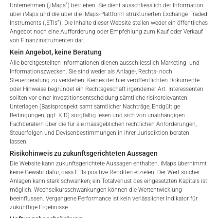
Unternehmen („iMaps“) betrieben. Sie dient ausschliesslich der Information
über iMaps und die über die iMaps-Plattform strukturierten Exchange Traded
Invalid ISIN format
Instruments („ETIs“). Die Inhalte dieser Website stellen weder ein öffentliches
Angebot noch eine Aufforderung oder Empfehlung zum Kauf oder Verkauf
Bitte beachten Sie, dass die bereitgestellten Informationen
von Finanzinstrumenten dar.
nicht als Angebot oder Aufforderung zum Kauf oder Verkauf
Kein Angebot, keine Beratung
von Finanzinstrumenten gedacht sind, sondern lediglich der
Alle bereitgestellten Informationen dienen ausschliesslich Marketing- und
Information von Investoren dienen. Die oben genannten
Informationszwecken. Sie sind weder als Anlage-, Rechts- noch
Steuerberatung zu verstehen. Keines der hier veröffentlichten Dokumente
Wertpapiere wurden öffentlich angeboten und werden derzeit
oder Hinweise begründet ein Rechtsgeschäft irgendeiner Art. Interessenten
am Sekundärmarkt an der oben genannten Börse gehandelt.
sollten vor einer Investitionsentscheidung sämtliche risikorelevanten
Anlegern, die eine Anlage in diese Wertpapiere in Erwägung
Unterlagen (Basisprospekt samt sämtlicher Nachträge, Endgültige
ziehen, wird empfohlen, vor einer Investition einen
Bedingungen, ggf. KID) sorgfältig lesen und sich von unabhängigen
Fachberatern über die für sie massgeblichen rechtlichen Anforderungen,
zugelassenen MiFID-Finanzberater zu konsultieren.
Steuerfolgen und Devisenbestimmungen in ihrer Jurisdiktion beraten
lassen.
Risikohinweis zu zukunftsgerichteten Aussagen
Die Website kann zukunftsgerichtete Aussagen enthalten. iMaps übernimmt
keine Gewähr dafür, dass ETIs positive Renditen erzielen. Der Wert solcher
Anlagen kann stark schwanken; ein Totalverlust des eingesetzten Kapitals ist
möglich. Wechselkursschwankungen können die Wertentwicklung
BEZEICHNER-GLOSSAR
beeinflussen. Vergangene Performance ist kein verlässlicher Indikator für
zukünftige Ergebnisse.