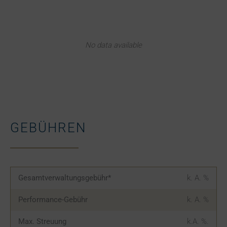
No data available
GEBÜHREN
Gesamtverwaltungsgebühr*
k. A.
%
Performance-Gebühr
k. A.
%
Max. Streuung
k.A.
%.