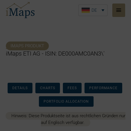
Zum
Haup
Inhalt
DE
springen
IMAPS PRODUKT
iMaps ETI AG - ISIN: DE000AMC0AN3\'
DETAILS
CHARTS
FEES
PERFORMANCE
PORTFOLIO ALLOCATION
Hinweis: Diese Produktseite ist aus rechtlichen Gründen nur
auf Englisch verfügbar.