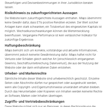
Steuerfolgen und Devisenbestimmungen in ihrer Jurisdiktion beraten
lassen.
Ein öffentliches Angebot für Privatanleger garantiert zwar
kein verwaltetes Vermögen – aber es beseitigt strukturelle
Risikohinweis zu zukunftsgerichteten Aussagen
Grenzen, die der private Vertrieb nicht überwinden kann.
Die Website kann zukunftsgerichtete Aussagen enthalten. iMaps übernimmt
keine Gewähr dafür, dass ETIs positive Renditen erzielen. Der Wert solcher
Anlagen kann stark schwanken; ein Totalverlust des eingesetzten Kapitals ist
Können ETIs also an Kleinanleger in Europa vermarktet
möglich. Wechselkursschwankungen können die Wertentwicklung
werden?
beeinflussen. Vergangene Performance ist kein verlässlicher Indikator für
zukünftige Ergebnisse.
Ja – wenn sie es sind:
Haftungsbeschränkung
iMaps bemüht sich um korrekte, vollständige und aktuelle Informationen,
übernimmt jedoch keinerlei Gewährleistung dafür. iMaps haftet nicht für
Genehmigt für das öffentliche Angebot für
Verluste oder Schäden gleich welcher Art (einschliesslich entgangenen
Privatkunden
Gewinns, Geschäftsunterbrechung, Datenverlust), die aus der Nutzung der
Eingetragen bei EUWAX Stuttgart
Website oder der darin enthaltenen Daten entstehen.
Über bestehende Banken und Makler handelbar
Urheber- und Markenrechte
Flüssig auf täglicher Basis
Sämtliche Inhalte dieser Website sind urheberrechtlich geschützt. Einzelne
Seiten oder Abschnitte dürfen nur gespeichert oder ausgedruckt werden,
Wenn Sie prüfen möchten, ob Ihre Strategie strukturell für
wenn alle Copyright- und Eigentumshinweise unverändert erhalten bleiben.
einen Börsengang geeignet ist, freuen wir uns auf ein
Durch das Herunterladen oder Kopieren von Inhalten werden keinerlei Rechte
an Software, Marken oder Inhalten übertragen.
Gespräch mit Ihnen.
Zugriffs- und Vertriebsbeschränkungen
Diese Website richtet sich nur an Personen, in deren Rechtsordnung die