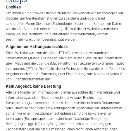
Liquiditätsanbieter bereitgestellt
Cookies
Die Abwicklung erfolgt über Clearstream, mit
Verfügbarkeit bei Euroclear und SIX
Um Ihnen ein optimales Erlebnis zu bieten, verwenden wir Technologien wie
Cookies, um Geräteinformationen zu speichern und/oder darauf
Makler wie Interactive Brokers, Traders Place, Joe
zuzugreifen. Wenn Sie diesen Technologien zustimmen, können wir Daten
Broker, Smartbroker und viele große Banken
wie das Surfverhalten oder eindeutige IDs auf dieser Website verarbeiten.
unterstützen bereits die Marktinfrastruktur
Wenn Sie Ihre Zustimmung nicht erteilen oder widerrufen, können
bestimmte Funktionen beeinträchtigt werden.
So können Kleinanleger ETIs wie eine Aktie oder einen ETF
Allgemeiner Haftungsausschluss
kaufen – über Plattformen, die sie bereits nutzen.
Diese Website wird von der iMaps ETI AG sowie ihren verbundenen
Unternehmen („iMaps“) betrieben. Sie dient ausschliesslich der Information
über iMaps und die über die iMaps-Plattform strukturierten Exchange Traded
Liquidität ist ein Handelsmechanismus, kein Versprechen
Instruments („ETIs“). Die Inhalte dieser Website stellen weder ein öffentliches
Liquidität wird oft in abstrakten Begriffen beschrieben. In
Angebot noch eine Aufforderung oder Empfehlung zum Kauf oder Verkauf
der Praxis wird sie definiert durch:
von Finanzinstrumenten dar.
Kein Angebot, keine Beratung
Täglicher Börsenhandel
Alle bereitgestellten Informationen dienen ausschliesslich Marketing- und
Notierte Preise während der Marktzeiten
Informationszwecken. Sie sind weder als Anlage-, Rechts- noch
Ausführbare Aufträge über Banken und Makler
Steuerberatung zu verstehen. Keines der hier veröffentlichten Dokumente
oder Hinweise begründet ein Rechtsgeschäft irgendeiner Art. Interessenten
sollten vor einer Investitionsentscheidung sämtliche risikorelevanten
iMaps ETIs werden an der EUWAX von
09:00 bis 17:30
Unterlagen (Basisprospekt samt sämtlicher Nachträge, Endgültige
MEZ
gehandelt, wobei die tägliche Liquidität durch die
Bedingungen, ggf. KID) sorgfältig lesen und sich von unabhängigen
Börsenstruktur unterstützt wird.
Fachberatern über die für sie massgeblichen rechtlichen Anforderungen,