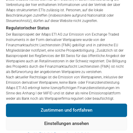
Verbreitung der hier enthaltenen Informationen und der Vertrieb der über
iMaps strukturierten ETIs zulässig ist. Personen, auf die lokale
Beschränkungen zutreffen (insbesondere aufgrund Nationalität oder
Starten sie Ihr eigenes
Steuerwohnsitz), dürfen auf diese Website nicht zugreifen.
Investmentprodukt!
Regulatorischer Status
Der Basisprospekt der iMaps ETI AG zur Emission von Exchange Traded
Instruments in der Form derivativer Wertpapiere wurde von der
Finanzmarktaufsicht Liechtenstein (FMA) gebilligt und in zahlreiche EU
Mitgliedsländer notifiziert, eine solche Prospektbilligung ; Zusätzlich ist der
Basisprospekt bei RegServices der BX Swiss für das öffentliche Angebot der
Wertpapiere auch an Retailinvestoren in der Schweiz registriert. Die Billigung
des Prospekts durch die Finanzmarktaufsicht Liechtenstein (FMA) ist nicht
Weitere Artikel
als Befürwortung der angebotenen Wertpapiere zu verstehen.
Nach aktueller Rechtslage ist die Emission von Wertpapieren, inklusive der
Emission derivativer Wertpapiere, keine Bank- oder Finanzdienstleistung.
iMaps ETI AG erbringt keine lizenzpflichtigen Finanzdienstleistungen im
Sinne des Anhang I der MiFID und ist daher als reine Emissionsplattform
weder als Bank noch als Wertpapierfirma reguliert oder beaufsichtigt.
Zustimmen und fortfahren
Einstellungen ansehen