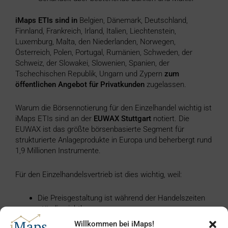
iMaps ETIs sind in
Belgien, Dänemark, Deutschland,
Finnland, Frankreich, Irland, Italien, Liechtenstein,
Luxemburg, Malta, den Niederlanden, Norwegen,
Österreich, Polen, Portugal, Rumänien, Schweden, der
Schweiz, der Slowakei, Slowenien, Spanien, der
Tschechischen Republik, Ungarn und Zypern
zum
öffentlichen Angebot für Privatkunden
zugelassen.
Warum die Börsennotierung für den Einzelhandel wichtig ist
iMaps ETIs sind an der
EUWAX Stuttgart
notiert. Die
EUWAX ist das größte börsenbasierte Segment für
strukturierte Anlageprodukte in Europa und beherbergt rund
1,9 Millionen Instrumente.
Für den Einzelhandelsvertrieb ist dies wichtig, weil:
Die Preisgestaltung ist während der Handelszeiten
ständig sichtbar
Liquidität wird von einem hochwertigen
Willkommen bei iMaps!