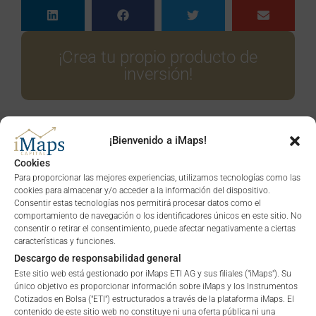
¡Crea tu propio producto de
inversión!
¡Bienvenido a iMaps!
Cookies
Artículos relacionados
Para proporcionar las mejores experiencias, utilizamos tecnologías como las
cookies para almacenar y/o acceder a la información del dispositivo.
Consentir estas tecnologías nos permitirá procesar datos como el
comportamiento de navegación o los identificadores únicos en este sitio. No
consentir o retirar el consentimiento, puede afectar negativamente a ciertas
características y funciones.
Descargo de responsabilidad general
Este sitio web está gestionado por iMaps ETI AG y sus filiales ("iMaps"). Su
único objetivo es proporcionar información sobre iMaps y los Instrumentos
Cotizados en Bolsa ("ETI") estructurados a través de la plataforma iMaps. El
contenido de este sitio web no constituye ni una oferta pública ni una