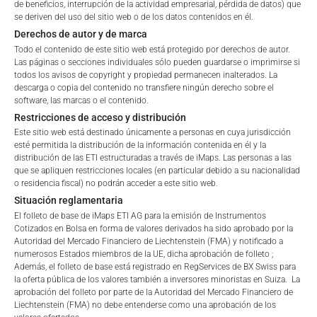
de beneficios, interrupción de la actividad empresarial, pérdida de datos) que
se deriven del uso del sitio web o de los datos contenidos en él.
Derechos de autor y de marca
BREXIT Update: iMaps Capital Markets acoge
Todo el contenido de este sitio web está protegido por derechos de autor.
Las páginas o secciones individuales sólo pueden guardarse o imprimirse si
con satisfacción la iniciativa de la AEVM
todos los avisos de copyright y propiedad permanecen inalterados. La
descarga o copia del contenido no transfiere ningún derecho sobre el
iMaps Capital Markets acoge favorablemente la iniciativa de la
software, las marcas o el contenido.
AEVM relativa a los pasaportes de terceros países a los
Restricciones de acceso y distribución
mercados de servicios financieros de la UE A partir del 31 de
Este sitio web está destinado únicamente a personas en cuya jurisdicción
enero de 2020, está
esté permitida la distribución de la información contenida en él y la
distribución de las ETI estructuradas a través de iMaps. Las personas a las
que se apliquen restricciones locales (en particular debido a su nacionalidad
o residencia fiscal) no podrán acceder a este sitio web.
Situación reglamentaria
El folleto de base de iMaps ETI AG para la emisión de Instrumentos
Cotizados en Bolsa en forma de valores derivados ha sido aprobado por la
Autoridad del Mercado Financiero de Liechtenstein (FMA) y notificado a
numerosos Estados miembros de la UE, dicha aprobación de folleto ;
Además, el folleto de base está registrado en RegServices de BX Swiss para
la oferta pública de los valores también a inversores minoristas en Suiza. La
aprobación del folleto por parte de la Autoridad del Mercado Financiero de
Liechtenstein (FMA) no debe entenderse como una aprobación de los