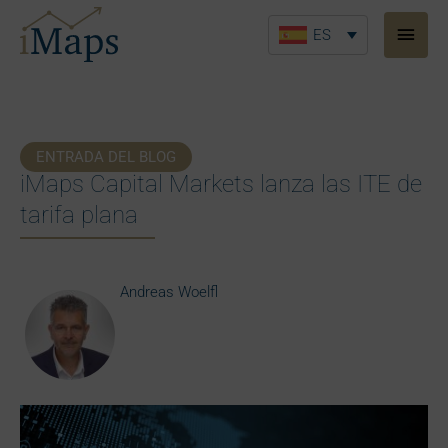
Ir
Men
al
ES
princ
contenido
ENTRADA DEL BLOG
iMaps Capital Markets lanza las ITE de
tarifa plana
Andreas Woelfl