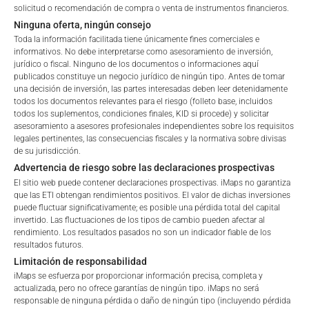
solicitud o recomendación de compra o venta de instrumentos financieros.
Ninguna oferta, ningún consejo
Deutscher Zertifikatepreis 2026: Lo que pone a
Toda la información facilitada tiene únicamente fines comerciales e
informativos. No debe interpretarse como asesoramiento de inversión,
iMaps en la misma papeleta que Goldman Sachs
jurídico o fiscal. Ninguno de los documentos o informaciones aquí
por sexto año consecutivo
publicados constituye un negocio jurídico de ningún tipo. Antes de tomar
una decisión de inversión, las partes interesadas deben leer detenidamente
La mayoría de los gestores de inversiones con una estrategia
todos los documentos relevantes para el riesgo (folleto base, incluidos
todos los suplementos, condiciones finales, KID si procede) y solicitar
probada nunca la amplían. No porque la estrategia falle, sino
asesoramiento a asesores profesionales independientes sobre los requisitos
porque nunca se construye la infraestructura para distribuirla.
legales pertinentes, las consecuencias fiscales y la normativa sobre divisas
La vía de los fondos OICVM lleva
de su jurisdicción.
Advertencia de riesgo sobre las declaraciones prospectivas
El sitio web puede contener declaraciones prospectivas. iMaps no garantiza
que las ETI obtengan rendimientos positivos. El valor de dichas inversiones
puede fluctuar significativamente; es posible una pérdida total del capital
invertido. Las fluctuaciones de los tipos de cambio pueden afectar al
rendimiento. Los resultados pasados no son un indicador fiable de los
resultados futuros.
Limitación de responsabilidad
iMaps se esfuerza por proporcionar información precisa, completa y
actualizada, pero no ofrece garantías de ningún tipo. iMaps no será
responsable de ninguna pérdida o daño de ningún tipo (incluyendo pérdida