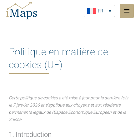
Aller
Men
au
FR
princ
contenu
Politique en matière de
cookies (UE)
Consent
Consent
Consent
Consent
Consent
Consent
Consent
Consent
Statistique
Marketing
Cette politique de cookies a été mise à jour pour la dernière fois
to
to
to
to
to
to
to
to
le 7 janvier 2026 et s’applique aux citoyens et aux résidents
service
service
service
service
service
service
service
service
permanents légaux de l’Espace Économique Européen et de la
wordpress
wpml
google-
complianz
google-
google-
hubspot
divers
Suisse.
analytics
recaptcha
adsense
1. Introduction