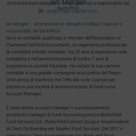
Ian Morgan
Amministratore delegato di iMaps Cayman e responsabile del
backoffice
ian@imaps-capital.com
Ian Morgan – Amministratore delegato di iMaps Cayman e
responsabile del backoffice
Ian è un contabile qualificato e membro dell’Association of
Chartered Certified Accountants, un organismo professionale
di contabilità a livello mondiale. Ha 20 anni di esperienza nella
contabilità e nell’amministrazione di fondi e 7 anni di
esperienza in società fiduciarie. Ha iniziato la sua carriera
contabile in una grande compagnia assicurativa del Regno
Unito prima di trasferirsi nel 1996 alle Isole Cayman per
entrare in una società di amministrazione di fondi come
Account Manager.
È stato anche account manager e successivamente
assistente manager di Fund Accounting presso Butterfield
Fund Services Ltd., Butterfield Fulcrum Group e vicepresidente
di Client On-Boarding per Maples Fund Services. Dal 2011 è
stato Senior Client Accountant per Itaú Bank and Trust