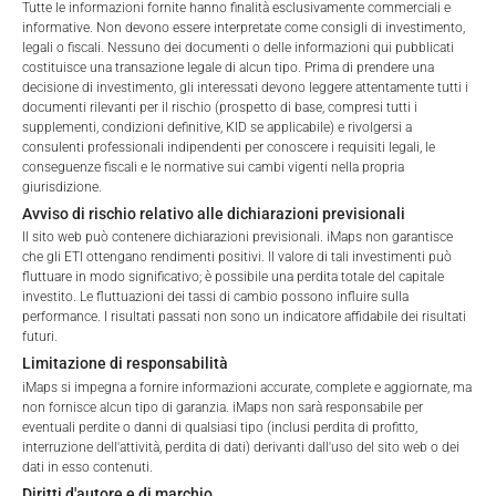
Herbert Hakala – Direttore dello sviluppo commerciale
Tutte le informazioni fornite hanno finalità esclusivamente commerciali e
informative. Non devono essere interpretate come consigli di investimento,
Dopo aver terminato la sua formazione per diventare
legali o fiscali. Nessuno dei documenti o delle informazioni qui pubblicati
banchiere presso Raiffeisenbank, Herbert è stato dipendente
costituisce una transazione legale di alcun tipo. Prima di prendere una
di Raiffeisenbank per più di sette anni con un’attenzione
decisione di investimento, gli interessati devono leggere attentamente tutti i
particolare alla consulenza alle aziende, agli individui con un
documenti rilevanti per il rischio (prospetto di base, compresi tutti i
supplementi, condizioni definitive, KID se applicabile) e rivolgersi a
patrimonio netto elevato e ai clienti retail di massa in relazione
consulenti professionali indipendenti per conoscere i requisiti legali, le
agli strumenti finanziari e ai fondi. Nel 1991 Herbert si è
conseguenze fiscali e le normative sui cambi vigenti nella propria
trasferito alla Deutsche Bank per diventare vice direttore della
giurisdizione.
filiale responsabile del dipartimento di gestione patrimoniale
Avviso di rischio relativo alle dichiarazioni previsionali
con circa 150 milioni di DEM di asset in gestione.
Il sito web può contenere dichiarazioni previsionali. iMaps non garantisce
che gli ETI ottengano rendimenti positivi. Il valore di tali investimenti può
fluttuare in modo significativo; è possibile una perdita totale del capitale
Dalla metà degli anni ’90 fino al 2009 il sig. Hakala si è
investito. Le fluttuazioni dei tassi di cambio possono influire sulla
sviluppato come imprenditore nel settore dei servizi finanziari
performance. I risultati passati non sono un indicatore affidabile dei risultati
fino a diventare direttore di PP Asset Management GmbH nel
futuri.
2009, posizione che ricopre tuttora. Herbert vanta 40 anni di
Limitazione di responsabilità
esperienza nel settore dei servizi finanziari.
iMaps si impegna a fornire informazioni accurate, complete e aggiornate, ma
non fornisce alcun tipo di garanzia. iMaps non sarà responsabile per
eventuali perdite o danni di qualsiasi tipo (inclusi perdita di profitto,
interruzione dell'attività, perdita di dati) derivanti dall'uso del sito web o dei
dati in esso contenuti.
Diritti d'autore e di marchio