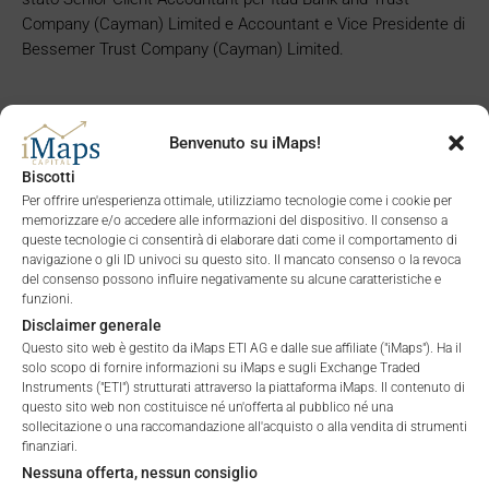
Company (Cayman) Limited e Accountant e Vice Presidente di
Bessemer Trust Company (Cayman) Limited.
Benvenuto su iMaps!
Biscotti
Per offrire un'esperienza ottimale, utilizziamo tecnologie come i cookie per
memorizzare e/o accedere alle informazioni del dispositivo. Il consenso a
queste tecnologie ci consentirà di elaborare dati come il comportamento di
navigazione o gli ID univoci su questo sito. Il mancato consenso o la revoca
del consenso possono influire negativamente su alcune caratteristiche e
funzioni.
Disclaimer generale
Questo sito web è gestito da iMaps ETI AG e dalle sue affiliate ("iMaps"). Ha il
solo scopo di fornire informazioni su iMaps e sugli Exchange Traded
Instruments ("ETI") strutturati attraverso la piattaforma iMaps. Il contenuto di
questo sito web non costituisce né un'offerta al pubblico né una
Herbert Hakala
sollecitazione o una raccomandazione all'acquisto o alla vendita di strumenti
Direttore dello sviluppo commerciale
herbert@imaps-capital.com
finanziari.
Nessuna offerta, nessun consiglio