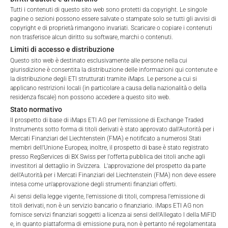
Tutti i contenuti di questo sito web sono protetti da copyright. Le singole
pagine o sezioni possono essere salvate o stampate solo se tutti gli avvisi di
copyright e di proprietà rimangono invariati. Scaricare o copiare i contenuti
non trasferisce alcun diritto su software, marchi o contenuti.
Limiti di accesso e distribuzione
Questo sito web è destinato esclusivamente alle persone nella cui
giurisdizione è consentita la distribuzione delle informazioni qui contenute e
la distribuzione degli ETI strutturati tramite iMaps. Le persone a cui si
applicano restrizioni locali (in particolare a causa della nazionalità o della
residenza fiscale) non possono accedere a questo sito web.
Stato normativo
Il prospetto di base di iMaps ETI AG per l'emissione di Exchange Traded
Jeffrey Alldis
Instruments sotto forma di titoli derivati è stato approvato dall'Autorità per i
Direttore dello sviluppo commerciale
jeffrey@imaps-capital.com
Mercati Finanziari del Liechtenstein (FMA) e notificato a numerosi Stati
membri dell'Unione Europea; inoltre, il prospetto di base è stato registrato
presso RegServices di BX Swiss per l'offerta pubblica dei titoli anche agli
Jeffrey Alldis – Direttore dello sviluppo commerciale
investitori al dettaglio in Svizzera. L'approvazione del prospetto da parte
Jeffrey ha iniziato la sua carriera professionale nel 2001
dell'Autorità per i Mercati Finanziari del Liechtenstein (FMA) non deve essere
presso il Dipartimento di Gestione del Portafoglio di DZ
intesa come un'approvazione degli strumenti finanziari offerti.
PRIVATBANK (Schweiz) AG a Zurigo. Era responsabile
Ai sensi della legge vigente, l'emissione di titoli, compresa l'emissione di
dell’allocazione degli investimenti in materie prime,
titoli derivati, non è un servizio bancario o finanziario. iMaps ETI AG non
fornisce servizi finanziari soggetti a licenza ai sensi dell'Allegato I della MiFID
dell’amministrazione dei prodotti di gestione patrimoniale
e, in quanto piattaforma di emissione pura, non è pertanto né regolamentata