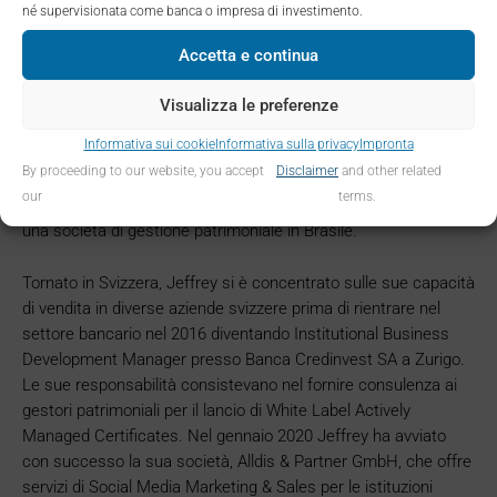
standardizzati e dell’assistenza all’emissione di nuovi prodotti
né supervisionata come banca o impresa di investimento.
strutturati. Nel 2009 ha superato con successo gli esami CIIA
– Certified International Investment Analyst e FRM – Financial
Accetta e continua
Risk Manager. Nel 2010 Jeffrey è diventato Analyst Markets
Supervision & Investigations per SIX Swiss Exchange,
Visualizza le preferenze
supervisionando il segmento dei prodotti strutturati Scoach
Informativa sui cookie
Informativa sulla privacy
Impronta
Switzerland, la borsa dei derivati EUREX Zurich e il segmento
By proceeding to our website, you accept
Disclaimer
and other related
Blue-Chip di SIX Swiss Exchange. Nel 2011 ha deciso di
our
terms.
lanciarsi in un’avventura imprenditoriale personale fondando
una società di gestione patrimoniale in Brasile.
Tornato in Svizzera, Jeffrey si è concentrato sulle sue capacità
di vendita in diverse aziende svizzere prima di rientrare nel
settore bancario nel 2016 diventando Institutional Business
Development Manager presso Banca Credinvest SA a Zurigo.
Le sue responsabilità consistevano nel fornire consulenza ai
gestori patrimoniali per il lancio di White Label Actively
Managed Certificates. Nel gennaio 2020 Jeffrey ha avviato
con successo la sua società, Alldis & Partner GmbH, che offre
servizi di Social Media Marketing & Sales per le istituzioni