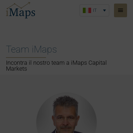
Vai
Men
al
IT
princ
contenuto
Team iMaps
Incontra il nostro team a iMaps Capital
Markets