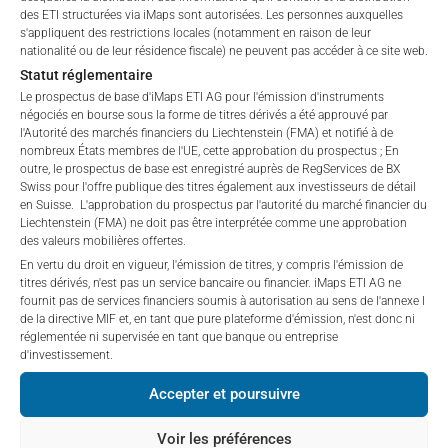
Nous émettons et cotons l’ETI avec une liquidité
des ETI structurées via iMaps sont autorisées. Les personnes auxquelles
quotidienne.
s'appliquent des restrictions locales (notamment en raison de leur
Les investisseurs achètent des parts d’ETI. Vous
nationalité ou de leur résidence fiscale) ne peuvent pas accéder à ce site web.
percevez des frais de gestion et de performance.
Statut réglementaire
Le prospectus de base d'iMaps ETI AG pour l'émission d'instruments
Lancez votre stratégie
négociés en bourse sous la forme de titres dérivés a été approuvé par
l'Autorité des marchés financiers du Liechtenstein (FMA) et notifié à de
nombreux États membres de l'UE, cette approbation du prospectus ; En
outre, le prospectus de base est enregistré auprès de RegServices de BX
Vous avez déjà les compétences nécessaires.
Swiss pour l'offre publique des titres également aux investisseurs de détail
Transformez maintenant vos opérations en un produit
en Suisse. L'approbation du prospectus par l'autorité du marché financier du
d’investissement coté en bourse.
Liechtenstein (FMA) ne doit pas être interprétée comme une approbation
des valeurs mobilières offertes.
✅ Prenez rendez-vous avec notre équipe de structuration
En vertu du droit en vigueur, l'émission de titres, y compris l'émission de
✅ Définissez vos objectifs
titres dérivés, n'est pas un service bancaire ou financier. iMaps ETI AG ne
fournit pas de services financiers soumis à autorisation au sens de l'annexe I
✅ Lancez une ETI et bâtissez votre palmarès
de la directive MIF et, en tant que pure plateforme d'émission, n'est donc ni
réglementée ni supervisée en tant que banque ou entreprise
Votre stratégie mérite une audience mondiale. iMaps le
d'investissement.
permet.
Accepter et poursuivre
Voir les préférences