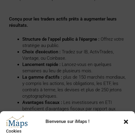
Conçu pour les traders actifs prêts à augmenter leurs
résultats.
Structure de l’appel public à l’épargne :
Offrez votre
stratégie au public.
Choix d’exécution :
Tradez sur IB, ActivTrades,
Vantage, ou Coinbase.
Lancement rapide :
Lancez-vous en quelques
semaines au lieu de plusieurs mois.
La gamme d’actifs :
plus de 150 marchés mondiaux,
y compris les actions, les obligations, les ETF, les
contrats à terme, les devises et plus de 250 jetons
cryptographiques.
Avantages fiscaux :
Les investisseurs en ETI
bénéficient d’avantages fiscaux par rapport aux
comptes gérés.
Bienvenue sur iMaps !
Modèle de recettes
Cookies