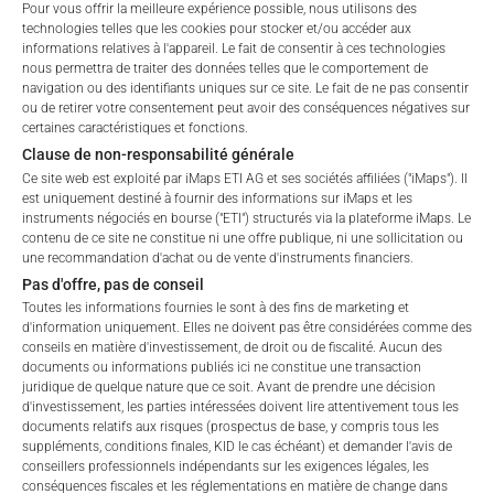
Pour vous offrir la meilleure expérience possible, nous utilisons des
technologies telles que les cookies pour stocker et/ou accéder aux
Vous monétisez votre stratégie dès le premier jour :
informations relatives à l'appareil. Le fait de consentir à ces technologies
nous permettra de traiter des données telles que le comportement de
navigation ou des identifiants uniques sur ce site. Le fait de ne pas consentir
80% de toutes les commissions de performance
ou de retirer votre consentement peut avoir des conséquences négatives sur
80 % des frais de gestion
(dès que votre ETI
certaines caractéristiques et fonctions.
dépasse 500 000 € d’actifs sous gestion)
Clause de non-responsabilité générale
Ce site web est exploité par iMaps ETI AG et ses sociétés affiliées ("iMaps"). Il
(iMaps conserve 20% pour couvrir l’exécution opérationnelle
est uniquement destiné à fournir des informations sur iMaps et les
et la conformité)
instruments négociés en bourse ("ETI") structurés via la plateforme iMaps. Le
contenu de ce site ne constitue ni une offre publique, ni une sollicitation ou
une recommandation d'achat ou de vente d'instruments financiers.
Vous fixez les frais :
Pas d'offre, pas de conseil
Toutes les informations fournies le sont à des fins de marketing et
✅ Jusqu’à
3% de commission de gestion annuelle
d'information uniquement. Elles ne doivent pas être considérées comme des
✅ Jusqu’à
30% de commission de performance
(avec
conseils en matière d'investissement, de droit ou de fiscalité. Aucun des
high-water mark)
documents ou informations publiés ici ne constitue une transaction
juridique de quelque nature que ce soit. Avant de prendre une décision
d'investissement, les parties intéressées doivent lire attentivement tous les
À qui s’adresse ce document ?
documents relatifs aux risques (prospectus de base, y compris tous les
suppléments, conditions finales, KID le cas échéant) et demander l'avis de
conseillers professionnels indépendants sur les exigences légales, les
conséquences fiscales et les réglementations en matière de change dans
Idéal pour :