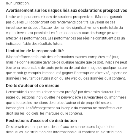
leur juridiction.
Avertissement sur les risques liés aux déclarations prospectives
Traders sur
Interactive Brokers, ActivTrades,
Le site web peut contenir des déclarations prospectives. iMaps ne garantit
Vantage, ou Coinbase
pas que les ETI obtiendront des rendements positifs. La valeur de ces
Les gestionnaires de portefeuille vont au-delà des
investissements peut fluctuer de manière significative ; une perte totale du
comptes privés
capital investi est possible. Les fluctuations des taux de change peuvent
Les développeurs quantiques automatisent les
affecter les performances. Les performances passées ne constituent pas un
indicateur fiable des résultats futurs.
stratégies systématiques
Échanger des éducateurs et des influenceurs avec
Limitation de la responsabilité
un public
iMaps s'efforce de fournir des informations exactes, complètes et à jour,
mais ne donne aucune garantie de quelque nature que ce soit. iMaps ne peut
être tenu responsable de toute perte ou de tout dommage de quelque nature
Comment ça marche
que ce soit (y compris le manque à gagner, l'interruption d'activité, la perte de
données) résultant de l'utilisation du site web ou des données qu'il contient.
Droits d'auteur et de marque
Partagez votre portefeuille modèle et votre approche
L'ensemble du contenu de ce site est protégé par des droits d'auteur. Les
commerciale
pages ou sections individuelles ne peuvent être sauvegardées ou imprimées
Intégrer notre équipe chargée de la conformité
que si toutes les mentions de droits d'auteur et de propriété restent
Nous structurons et garantissons l’ETI en suivant
inchangées. Le téléchargement ou la copie du contenu ne transfère aucun
droit sur les logiciels, les marques ou le contenu.
vos signaux de négociation.
Restrictions d'accès et de distribution
Vous fournissez des signaux de trading via la
plateforme de votre choix
Ce site web est uniquement destiné aux personnes dans la juridiction
desquelles la distribution des informations qu'il contient et la distribution